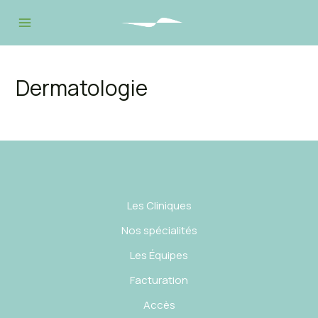
Aller
au
Main
contenu
Menu
Dermatologie
Les Cliniques
Nos spécialités
Les Équipes
Facturation
Accès